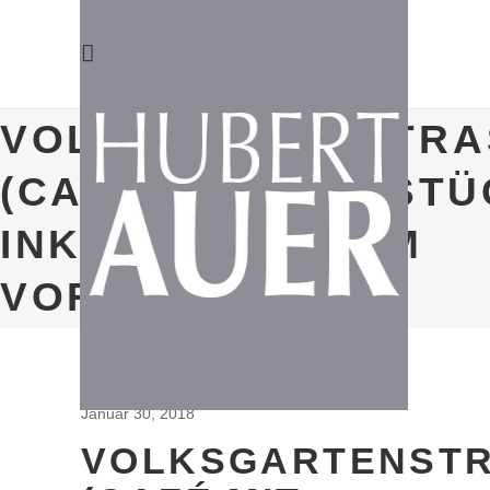
VOLKSGARTENSTRAS
CAFÉ MIT FRÜHSTÜC
NKL. GUTES VOM V
ORTAG)
Januar 30, 2018
VOLKSGARTENSTRA