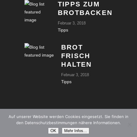
TIPPS ZUM
BROTBACKEN
Februar 3, 2018
Tipps
BROT
FRISCH
HALTEN
Februar 3, 2018
Tipps
Auf unserer Website werden Cookies eingesetzt. Sie finden in
© by Hubert Auer |
Impressum
|
Datenschutz
|
Webdesign by
den Datenschutzbestimmungen nähere Informationen.
WebErfolg
OK
Mehr Infos...