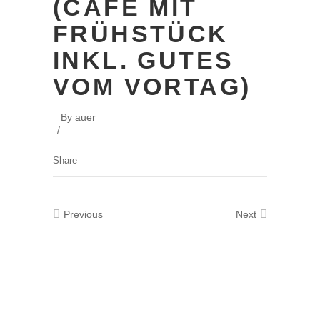
CAFÉ MIT F
RÜHSTÜCK I
NKL. GUTES V
OM VORTAG)
By
auer
Share
Previous
Next