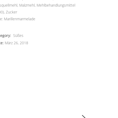
squellmehl, Malzmehl, Mehlbehandlungsmittel
BROT MIT MEHR
0), Zucker
GESCHMACK
le: Marillenmarmelade
Februar 3, 2018
Tipps
tegory:
Süßes
te:
März 26, 2018
TIPPS ZUM
BROTBACKEN
Februar 3, 2018
Tipps
BROT FRISCH
HALTEN
Februar 3, 2018
Tipps