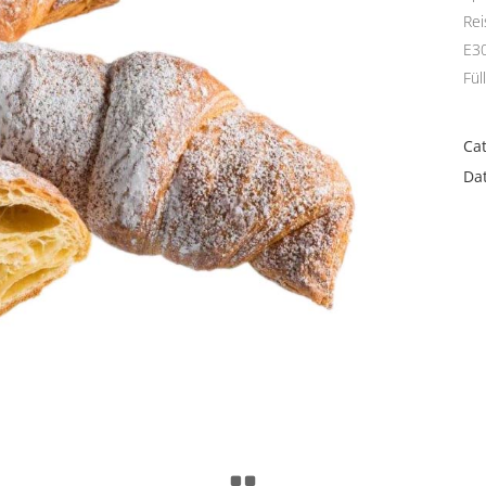
HOME
Rei
ÜBER UNS
E30
Fül
SORTIMENT
TIPPS
Ca
FILIALEN
Da
KONTAKT