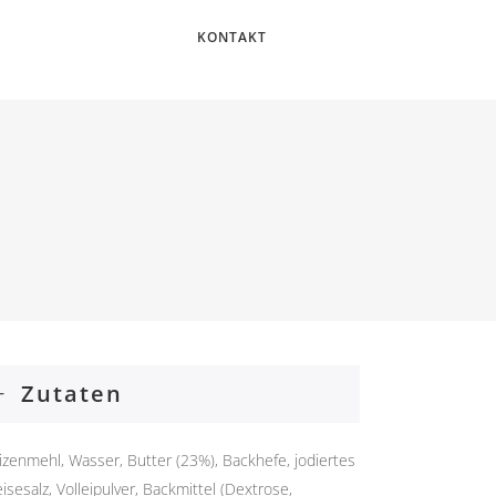
KONTAKT
TIPPS
FILIALEN
KONTAKT
E
Zutaten
LETZTE TIPPS
zenmehl, Wasser, Butter (23%), Backhefe, jodiertes
isesalz, Volleipulver, Backmittel (Dextrose,