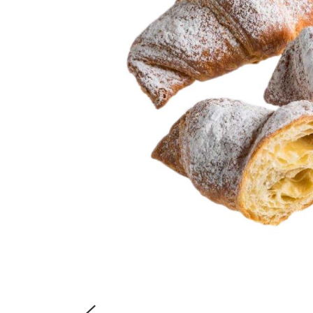
Das Backhaus Hubert Auer zählt seit Jahren zu den Traditions-
Bäckereien und -Konditoreien in Graz.
Folge uns: