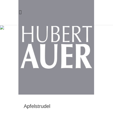
SÜSSES
Apfelkuchen
Süßes
Apfelstrudel