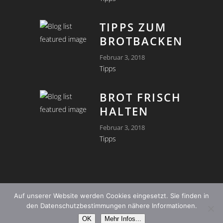
TIPPS ZUM
BROTBACKEN
Februar 3, 2018
Tipps
BROT FRISCH
HALTEN
Februar 3, 2018
Tipps
Auf unserer Website werden Cookies eingesetzt. Sie finden in
© by Hubert Auer |
Impressum
|
Datenschutz
|
Webdesign by
den Datenschutzbestimmungen nähere Informationen.
WebErfolg
OK
Mehr Infos...